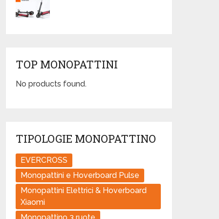
TOP MONOPATTINI
No products found.
TIPOLOGIE MONOPATTINO
EVERCROSS
Monopattini e Hoverboard Pulse
Monopattini Elettrici & Hoverboard
Xiaomi
Monopattino 3 ruote