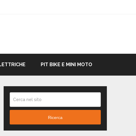
ELETTRICHE
PIT BIKE E MINI MOTO
Ricerca