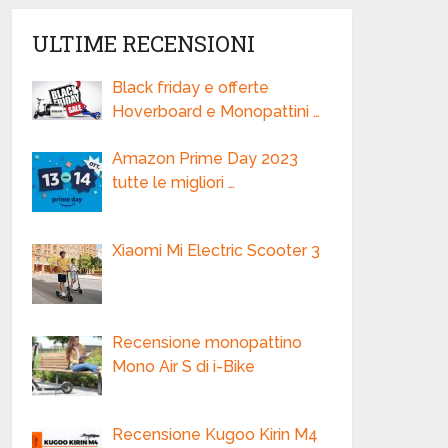
ULTIME RECENSIONI
Black friday e offerte
Hoverboard e Monopattini …
Amazon Prime Day 2023
tutte le migliori …
Xiaomi Mi Electric Scooter 3
Recensione monopattino
Mono Air S di i-Bike
Recensione Kugoo Kirin M4