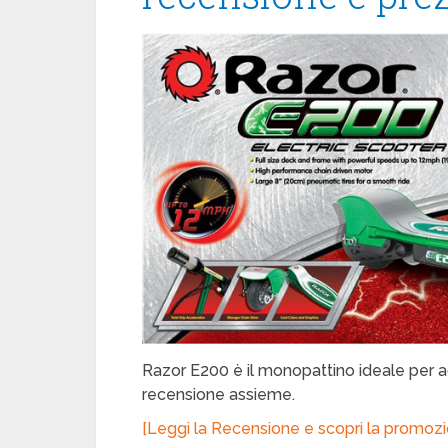
Razor E200 è il monopattino ideale per ad
recensione assieme.
[Leggi la Recensione e scopri la promozio