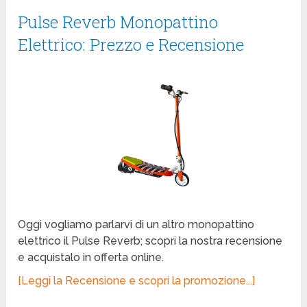
Pulse Reverb Monopattino
Elettrico: Prezzo e Recensione
Oggi vogliamo parlarvi di un altro monopattino
elettrico il Pulse Reverb; scopri la nostra recensione
e acquistalo in offerta online.
[Leggi la Recensione e scopri la promozione...]