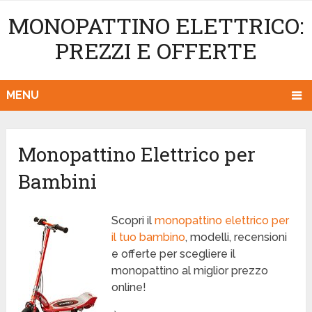
MONOPATTINO ELETTRICO:
PREZZI E OFFERTE
MENU
Monopattino Elettrico per
Bambini
Scopri il
monopattino elettrico per
il tuo bambino
, modelli, recensioni
e offerte per scegliere il
monopattino al miglior prezzo
online!