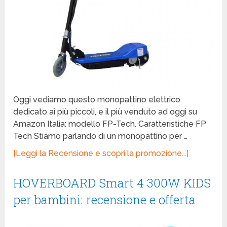
Oggi vediamo questo monopattino elettrico
dedicato ai più piccoli, e il più venduto ad oggi su
Amazon Italia: modello FP-Tech. Caratteristiche FP
Tech Stiamo parlando di un monopattino per …
[Leggi la Recensione e scopri la promozione...]
HOVERBOARD Smart 4 300W KIDS
per bambini: recensione e offerta