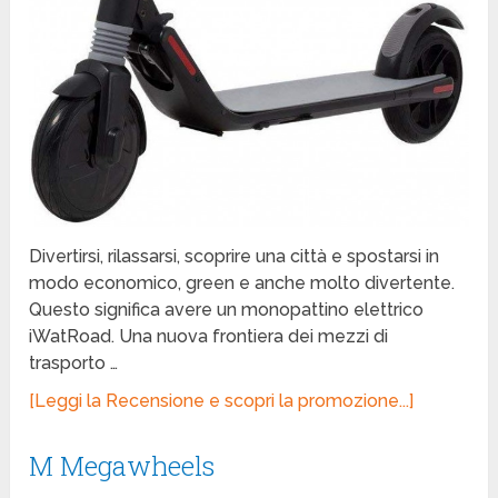
Divertirsi, rilassarsi, scoprire una città e spostarsi in
modo economico, green e anche molto divertente.
Questo significa avere un monopattino elettrico
iWatRoad. Una nuova frontiera dei mezzi di
trasporto …
[Leggi la Recensione e scopri la promozione...]
M Megawheels