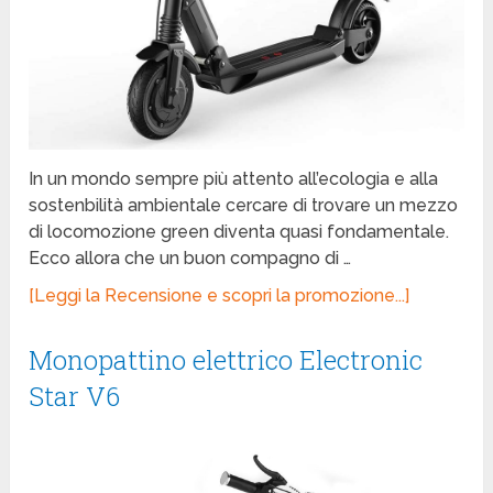
In un mondo sempre più attento all’ecologia e alla
sostenbilità ambientale cercare di trovare un mezzo
di locomozione green diventa quasi fondamentale.
Ecco allora che un buon compagno di …
[Leggi la Recensione e scopri la promozione...]
Monopattino elettrico Electronic
Star V6