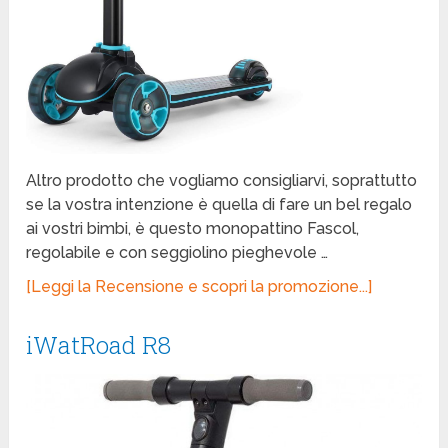
Altro prodotto che vogliamo consigliarvi, soprattutto
se la vostra intenzione è quella di fare un bel regalo
ai vostri bimbi, è questo monopattino Fascol,
regolabile e con seggiolino pieghevole …
[Leggi la Recensione e scopri la promozione...]
iWatRoad R8