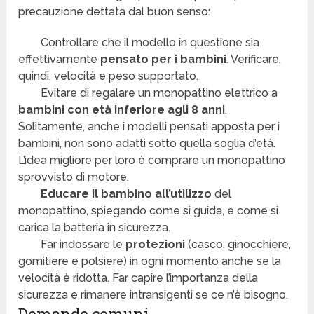
precauzione dettata dal buon senso:
Controllare che il modello in questione sia
effettivamente
pensato per i bambini
. Verificare,
quindi, velocità e peso supportato.
Evitare di regalare un monopattino elettrico a
bambini con età inferiore agli 8 anni
.
Solitamente, anche i modelli pensati apposta per i
bambini, non sono adatti sotto quella soglia d’età.
L’idea migliore per loro è comprare un monopattino
sprovvisto di motore.
Educare il bambino all’utilizzo
del
monopattino, spiegando come si guida, e come si
carica la batteria in sicurezza.
Far indossare le
protezioni
(casco, ginocchiere,
gomitiere e polsiere) in ogni momento anche se la
velocità è ridotta. Far capire l’importanza della
sicurezza e rimanere intransigenti se ce n’è bisogno.
Domande comuni