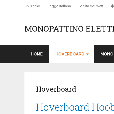
Chi siamo
Legge Italiana
Scelta dei Watt
MONOPATTINO ELETTRI
HOME
HOVERBOARD
MONO
Hoverboard
Hoverboard Hoo