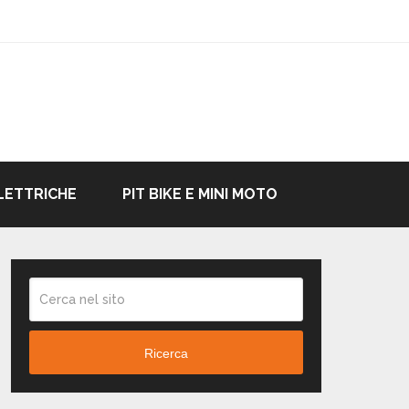
ELETTRICHE
PIT BIKE E MINI MOTO
Ricerca