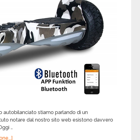
 autobilanciato stiamo parlando di un
uto notare dal nostro sito web esistono davvero
Oggi …
ne...]