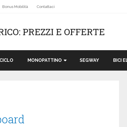
Bonus Mobilità
Contattaci
CO: PREZZI E OFFERTE
CICLO
MONOPATTINO
SEGWAY
BICI 
board