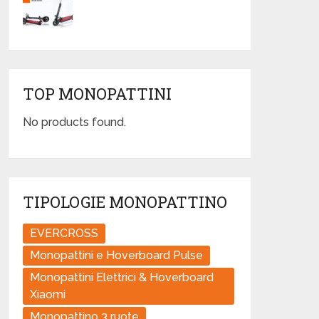
TOP MONOPATTINI
No products found.
TIPOLOGIE MONOPATTINO
EVERCROSS
Monopattini e Hoverboard Pulse
Monopattini Elettrici & Hoverboard
Xiaomi
Monopattino 3 ruote